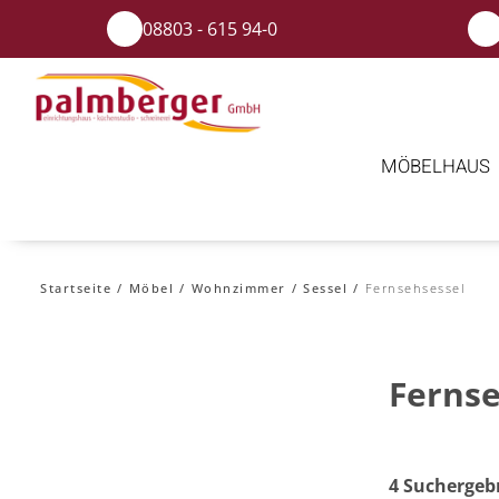
08803 - 615 94-0
MÖBELHAUS
Startseite
Möbel
Wohnzimmer
Sessel
Fernsehsessel
Fernse
4 Suchergeb