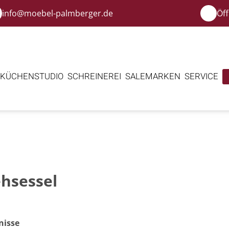
info@moebel-palmberger.de
Öf
KÜCHENSTUDIO
SCHREINEREI
SALE
MARKEN
SERVICE
hsessel
nisse