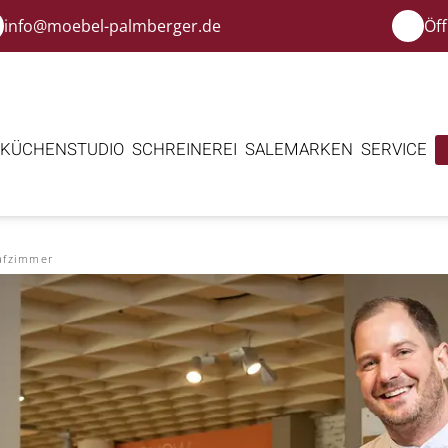
info@moebel-palmberger.de
Öf
KÜCHENSTUDIO
SCHREINEREI
SALE
MARKEN
SERVICE
afzimmer