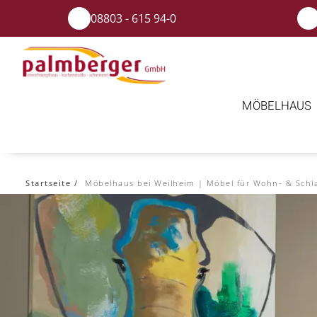
08803 - 615 94-0
MÖBELHAUS
Startseite
Möbelhaus bei Weilheim | Möbel für Wohn- & Schl