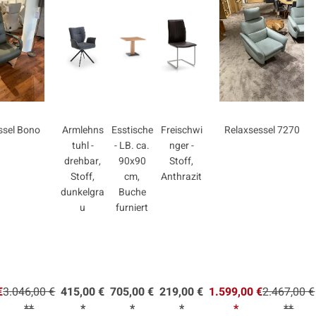
ssel Bono
Armlehns
Esstische
Freischwi
Relaxsessel 7270
tuhl -
- LB. ca.
nger -
drehbar,
90x90
Stoff,
Stoff,
cm,
Anthrazit
dunkelgra
Buche
u
furniert
€
3.046,00 €
415,00 €
705,00 €
219,00 €
1.599,00 €
2.467,00 €
**
*
*
*
*
**