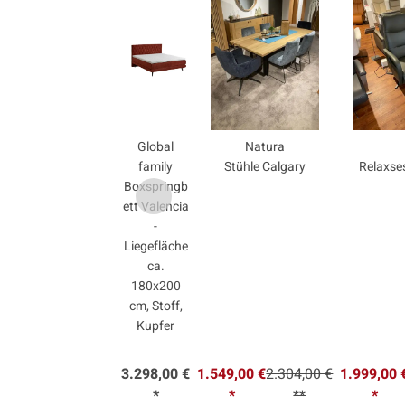
Global
Natura
family
Stühle Calgary
Relaxse
Boxspringb
ett Valencia
-
Liegefläche
ca.
180x200
cm, Stoff,
Kupfer
3.298,00 €
1.549,00 €
2.304,00 €
1.999,00 
*
*
**
*