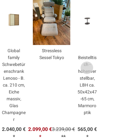
Global
Stressless
family
Sessel Tokyo
Beistelltis
Polstergarnitur Ben
Schwebetür
ch -
enschrank
höhenver
Lenoso - B.
stellbar,
ca. 210 cm,
LBH ca.
Eiche
50x42x47
massiv,
-65 cm,
Glas
Marmoro
Champagne
ptik
r
2.040,00 €
2.099,00 €
3.239,00 €
565,00 €
4.899,00 €
6.999,0
*
*
**
*
*
**