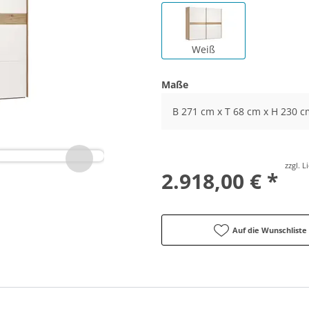
Weiß
Maße
B 271 cm x T 68 cm x H 230 c
zzgl. 
2.918,00 € *
Auf die Wunschliste