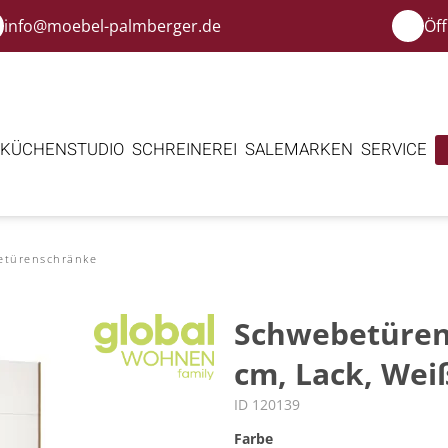
info@moebel-palmberger.de
Öf
KÜCHENSTUDIO
SCHREINEREI
SALE
MARKEN
SERVICE
etürenschränke
Schwebetürens
cm, Lack, Weiß
ID 120139
Farbe