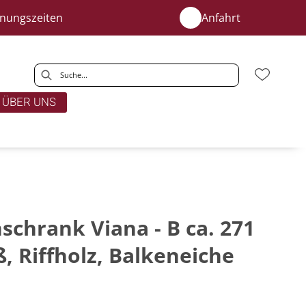
fnungszeiten
Anfahrt
ÜBER UNS
chrank Viana - B ca. 271
, Riffholz, Balkeneiche