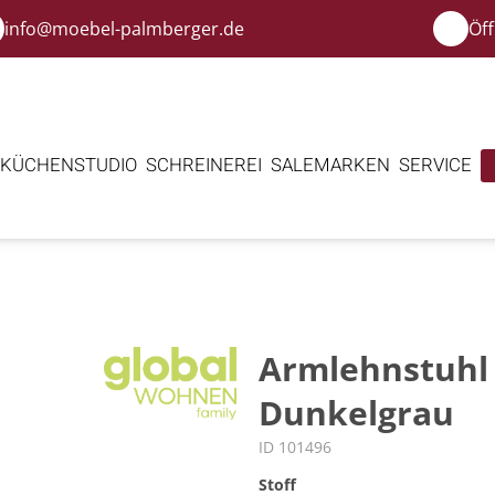
info@moebel-palmberger.de
Öf
KÜCHENSTUDIO
SCHREINEREI
SALE
MARKEN
SERVICE
Armlehnstuhl D
Dunkelgrau
ID 101496
Stoff