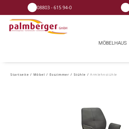
08803 - 615 94-0
MÖBELHAUS
Startseite
Möbel
Esszimmer
Stühle
Armlehnstühle