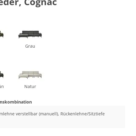
Leder, Cognac
Grau
ün
Natur
onskombination
Armlehne verstellbar (manuell), Rückenlehne/Sitztiefe