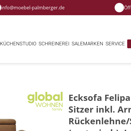
info@moebel-palmberger.de
Öf
KÜCHENSTUDIO
SCHREINEREI
SALE
MARKEN
SERVICE
s
Ecksofa Felipa
Sitzer inkl. A
Rückenlehne/S