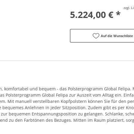
zzgl. 
5.224,00 € *
Auf die Wunschliste
en, komfortabel und bequem - das Polsterprogramm Global Felipa
s Polsterprogramm Global Felipa zur Auszeit vom Alltag ein. Ein
lem. Mit manuell verstellbaren Kopfpolstern können Sie für den pe
sie bequemes Anlehnen in jeder Sitzposition. Zudem gibt es per Kno
os zur bequemen Entspannungsposition zu gelangen. Schlanke, sch
nd zu den Farbtönen des Bezuges. Mitten im Raum platziert, sorgt 