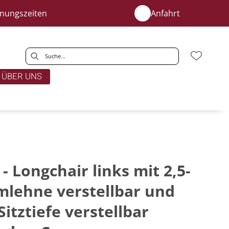
fnungszeiten
Anfahrt
ÜBER UNS
 - Longchair links mit 2,5-
rmlehne verstellbar und
itztiefe verstellbar