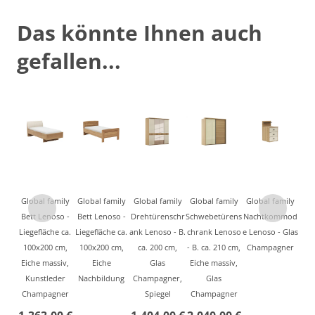
Das könnte Ihnen auch
gefallen...
Global family
Global family
Global family
Global family
Global family
Bett Lenoso -
Bett Lenoso -
Drehtürenschr
Schwebetürens
Nachtkommod
Liegefläche ca.
Liegefläche ca.
ank Lenoso - B.
chrank Lenoso
e Lenoso - Glas
100x200 cm,
100x200 cm,
ca. 200 cm,
- B. ca. 210 cm,
Champagner
Eiche massiv,
Eiche
Glas
Eiche massiv,
Kunstleder
Nachbildung
Champagner,
Glas
Champagner
Spiegel
Champagner