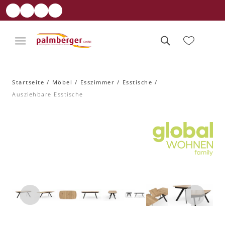
Startseite
Möbel
Esszimmer
Esstische
Ausziehbare Esstische