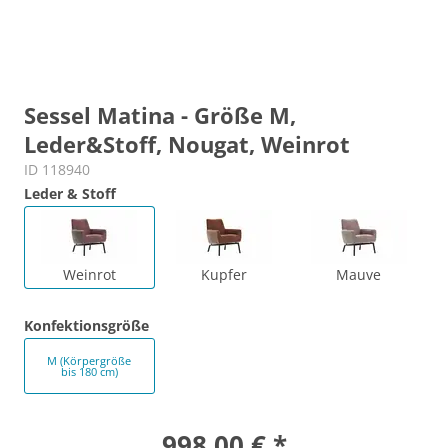
Sessel Matina - Größe M,
Leder&Stoff, Nougat, Weinrot
ID 118940
Leder & Stoff
Weinrot
Kupfer
Mauve
Konfektionsgröße
M (Körpergröße
bis 180 cm)
998,00 € *