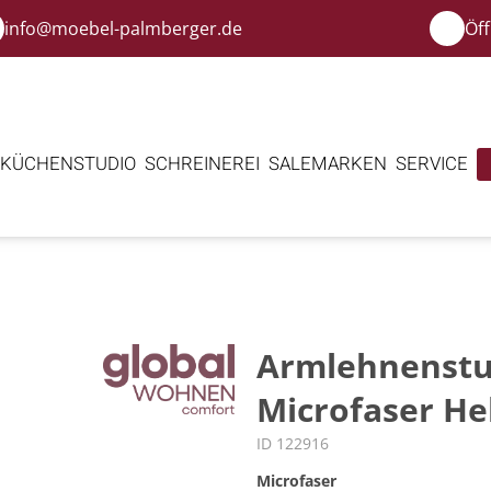
info@moebel-palmberger.de
Öf
KÜCHENSTUDIO
SCHREINEREI
SALE
MARKEN
SERVICE
Armlehnenstuh
Microfaser He
ID 122916
Microfaser