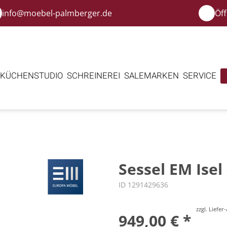
info@moebel-palmberger.de
Öf
KÜCHENSTUDIO
SCHREINEREI
SALE
MARKEN
SERVICE
Sessel EM Isel 
ID 1291429636
zzgl. Liefe
949,00 € *