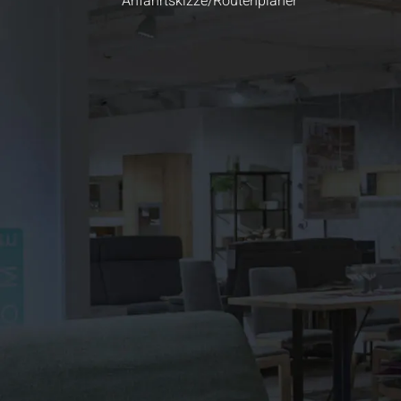
Anfahrtskizze/Routenplaner