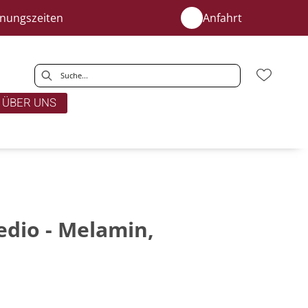
fnungszeiten
Anfahrt
ÜBER UNS
io - Melamin,