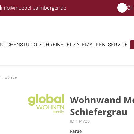
info@moebel-palmberger.de
Öf
KÜCHENSTUDIO
SCHREINEREI
SALE
MARKEN
SERVICE
ohnwände
Wohnwand Med
Schiefergrau
ID 144728
Farbe