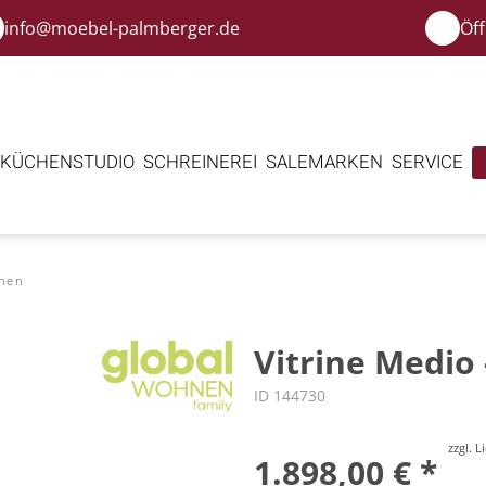
info@moebel-palmberger.de
Öf
KÜCHENSTUDIO
SCHREINEREI
SALE
MARKEN
SERVICE
inen
Vitrine Medio
ID 144730
zzgl. 
1.898,00 € *