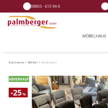
08803 - 615 94-0
MÖBELHAUS
Startseite
Möbel
Abverkauf
-25
%