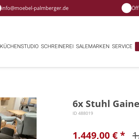
info@moebel-palmberger.de
Öf
KÜCHENSTUDIO
SCHREINEREI
SALE
MARKEN
SERVICE
6x Stuhl Gaine
ID 488019
1.449,00 € *
1