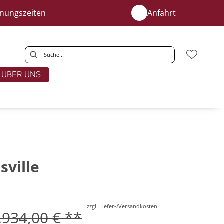
fnungszeiten
Anfahrt
ÜBER UNS
sville
zzgl. Liefer-/Versandkosten
.934,00 € **