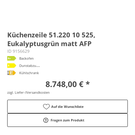
Küchenzeile 51.220 10 525,
Eukalyptusgrün matt AFP
ID 9156629
Backofen
D
unstabzugshaube
Kühlschrank
8.748,00 € *
zzgl. Liefer-/Versandkosten
Auf die Wunschliste
Fragen zum Produkt