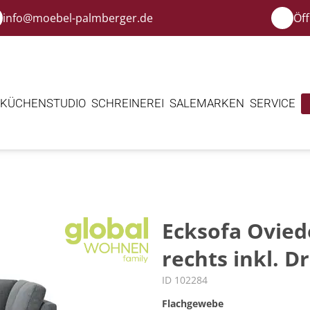
info@moebel-palmberger.de
Öf
KÜCHENSTUDIO
SCHREINEREI
SALE
MARKEN
SERVICE
s
Ecksofa Oviedo
rechts inkl. Dr
ID 102284
Flachgewebe