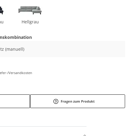
au
Hellgrau
onskombination
itz (manuell)
Liefer-/Versandkosten
Fragen zum Produkt