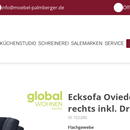
info@moebel-palmberger.de
Öf
KÜCHENSTUDIO
SCHREINEREI
SALE
MARKEN
SERVICE
s
Ecksofa Oviedo
rechts inkl. D
ID 102286
Flachgewebe